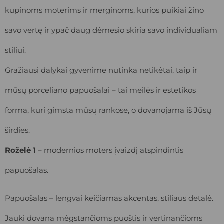
kupinoms moterims ir merginoms, kurios puikiai žino
savo vertę ir ypač daug dėmesio skiria savo individualiam
stiliui.
Gražiausi dalykai gyvenime nutinka netikėtai, taip ir
mūsų porceliano papuošalai – tai meilės ir estetikos
forma, kuri gimsta mūsų rankose, o dovanojama iš Jūsų
širdies.
Roželė 1
– modernios moters įvaizdį atspindintis
papuošalas.
Papuošalas – lengvai keičiamas akcentas, stiliaus detalė.
Jauki dovana mėgstančioms puoštis ir vertinančioms