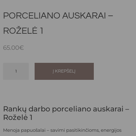
PORCELIANO AUSKARAI –
ROŽELĖ 1
65.00
€
Į KREPŠELĮ
Alternative:
Rankų darbo porceliano auskarai –
Roželė 1
Menoja papuošalai – savimi pasitikinčioms, energijos