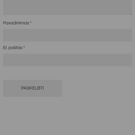
U
žsakymai pristatomi per 1-3 darbo dienas po
apmokėjimo.
Pavadinimas
*
El. paštas
*
Alternative: