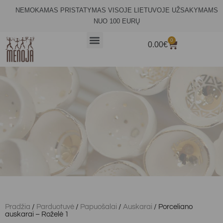
NEMOKAMAS PRISTATYMAS VISOJE LIETUVOJE UŽSAKYMAMS
NUO 100 EURŲ
0
0.00
€
Pradžia
/
Parduotuvė
/
Papuošalai
/
Auskarai
/ Porceliano
auskarai – Roželė 1