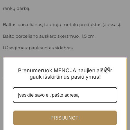
rankų darbą.
Baltas porcelianas, tauriųjų metalų produktas (auksas).
Balto porceliano auskaro skersmuo: 1,5 cm.
Užsegimas: pauksuotas sidabras.
Auskarėliai supakuojami į dailią dėžutę, perrištą atlaso
Prenumeruok MENOJA naujienlaiškį ir
juostele.
gauk išskirtinius pasiūlymus!
PRISIJUNGTI
SKAITYTI DAUGIAU...