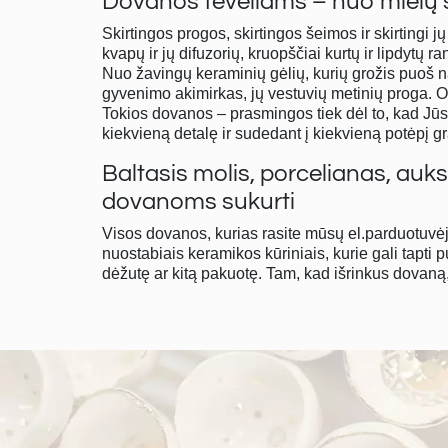
Dovanos tėveliams – nuo mielų 
Skirtingos progos, skirtingos šeimos ir skirtingi
kvapų
ir jų difuzorių, kruopščiai kurtų ir lipdytų 
Nuo žavingų
keraminių gėlių
, kurių grožis puoš 
gyvenimo akimirkas, jų vestuvių metinių proga. O 
Tokios dovanos – prasmingos tiek dėl to, kad Jūsų
kiekvieną detalę ir sudedant į kiekvieną potėpį gr
Baltasis molis, porcelianas, au
dovanoms sukurti
Visos dovanos, kurias rasite mūsų el.parduotuvė
nuostabiais keramikos kūriniais, kurie gali tapti
dėžutę ar kitą pakuotę. Tam, kad išrinkus dovaną, J