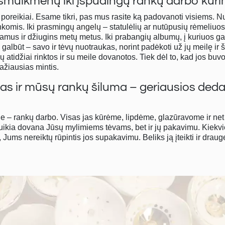
smulkmenų iki įspūdingų rankų darbo kūri
 jų poreikiai. Esame tikri, pas mus rasite ką padovanoti visiems
rankomis. Iki prasmingų
angelų
– statulėlių ar nutūpusių rėmeliuos
namus ir džiugins metų metus. Iki prabangių albumų, į kuriuos gal
galbūt – savo ir tėvų nuotraukas, norint padėkoti už jų meilę ir 
 atidžiai rinktos ir su meile dovanotos. Tiek dėl to, kad jos bu
ažiausias mintis.
ksas ir mūsų rankų šiluma – geriausios de
je – rankų darbo. Visas jas kūrėme, lipdėme, glazūravome ir ne
 puikia dovana Jūsų mylimiems tėvams, bet ir jų pakavimu. Kiekvi
ums nereiktų rūpintis jos supakavimu. Beliks ją įteikti ir drauge 