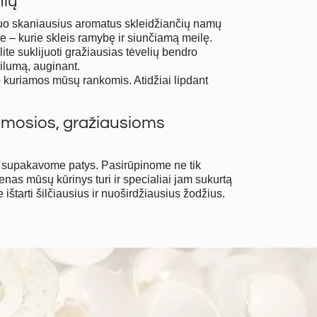
nių
. Nuo skaniausius aromatus skleidžiančių
namų
e – kurie skleis ramybę ir siunčiamą meilę.
ite suklijuoti gražiausias tėvelių bendro
šilumą, auginant.
vo kuriamos mūsų rankomis. Atidžiai lipdant
damosios, gražiausioms
t supakavome patys. Pasirūpinome ne tik
enas mūsų kūrinys turi ir specialiai jam sukurtą
ištarti šilčiausius ir nuoširdžiausius žodžius.