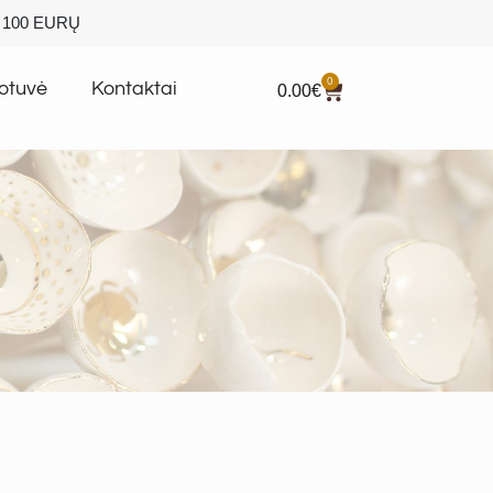
100 EURŲ
0
otuvė
Kontaktai
0.00
€