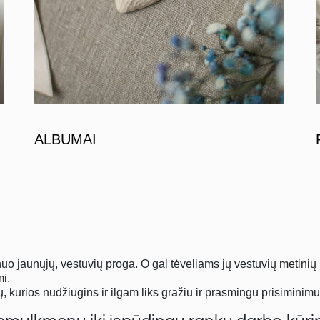
ALBUMAI
nuo jaunųjų, vestuvių proga. O gal tėveliams jų vestuvių
metinių
mi.
 kurios nudžiugins ir ilgam liks gražiu ir prasmingu prisiminimu