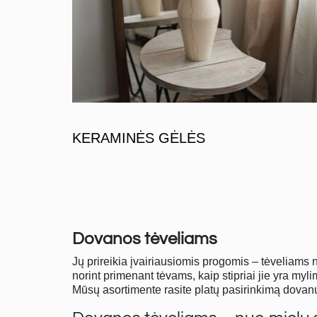
KERAMINĖS GĖLĖS
Dovanos tėveliams
Jų prireikia įvairiausiomis progomis – tėveliams 
norint primenant tėvams, kaip stipriai jie yra myli
Mūsų asortimente rasite platų pasirinkimą dovanų,