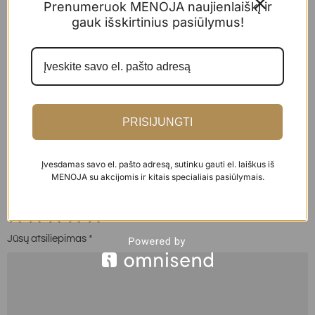
Prenumeruok MENOJA naujienlaiškį ir
APRAŠYMAS
gauk išskirtinius pasiūlymus!
ATSILIEPIMAI
Atsiliepimų dar nėra.
PRISIJUNGTI
Būkite pirmas aprašęs “Kvapas 100 ml „Habana Tobacco“”
El. pašto adresas nebus skelbiamas.
Būtini laukeliai
Įvesdamas savo el. pašto adresą, sutinku gauti el. laiškus iš
pažymėti
*
MENOJA su akcijomis ir kitais specialiais pasiūlymais.
Jūsų įvertinimas
*
Jūsų atsiliepimas
*