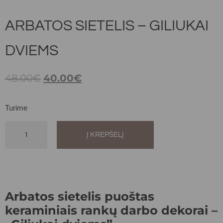
ARBATOS SIETELIS – GILIUKAI
DVIEMS
48.00
€
40.00
€
Turime
Į KREPŠELĮ
Alternative:
Arbatos sietelis puoštas
keraminiais rankų darbo dekorai –