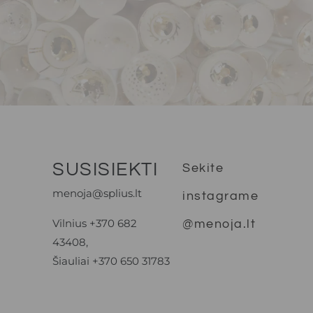
SUSISIEKTI
Sekite
menoja@splius.lt
instagrame
Vilnius +370 682
@menoja.lt
43408,
Šiauliai +370 650 31783