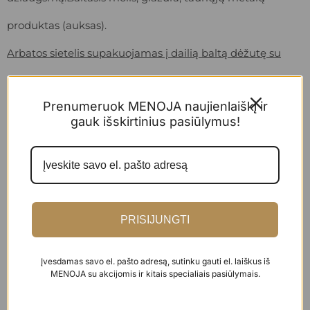
produktas (auksas).
Arbatos sietelis supakuojamas į dailią baltą dėžutę su
langeliu, pridedamas atvirukas palinkėjimui.
Prenumeruok MENOJA naujienlaiškį ir
gauk išskirtinius pasiūlymus!
SKAITYTI DAUGIAU...
APRAŠYMAS
PRISIJUNGTI
Baltas molis, glazūra, tauriųjų metalų produktas (auksas),
Įvesdamas savo el. pašto adresą, sutinku gauti el. laiškus iš
ATSILIEPIMAI
MENOJA su akcijomis ir kitais specialiais pasiūlymais.
grandinėlė ir sietelis.
Keraminės detalės matmuo: 3 x 1,5 cm.
Atsiliepimų dar nėra.