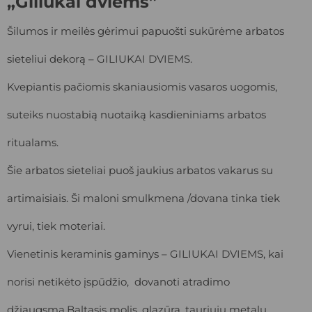
„Giliukai dviems”
Šilumos ir meilės gėrimui papuošti sukūrėme arbatos
sieteliui dekorą – GILIUKAI DVIEMS.
Kvepiantis pačiomis skaniausiomis vasaros uogomis,
suteiks nuostabią nuotaiką kasdieniniams arbatos
ritualams.
Šie arbatos sieteliai puoš jaukius arbatos vakarus su
artimaisiais. Ši maloni smulkmena /dovana tinka tiek
vyrui, tiek moteriai.
Vienetinis keraminis gaminys – GILIUKAI DVIEMS, kai
norisi netikėto įspūdžio, dovanoti atradimo
džiaugsmą.Baltasis molis, glazūra, tauriųjų metalų