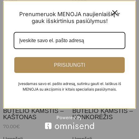
65.00
€
65.00
€
Į krepšelį
Į krepšelį
Prenumeruok MENOJA naujienlaiškį ir
gauk išskirtinius pasiūlymus!
PRISIJUNGTI
Įvesdamas savo el. pašto adresą, sutinku gauti el. laiškus iš
MENOJA su akcijomis ir kitais specialiais pasiūlymais.
BUTELIO KAMŠTIS –
BUTELIO KAMŠTIS –
KAŠTONAS
KONKORĖŽIS
70.00
€
75.00
€