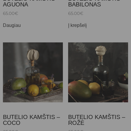
AGUONA
BABILONAS
65.00
€
65.00
€
Daugiau
Į krepšelį
BUTELIO KAMŠTIS –
BUTELIO KAMŠTIS –
COCO
ROŽĖ