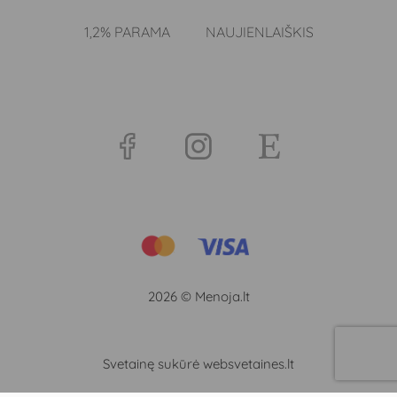
1,2% PARAMA
NAUJIENLAIŠKIS
2026 © Menoja.lt
Svetainę sukūrė websvetaines.lt